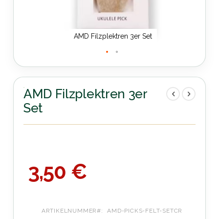
AMD Filzplektren 3er Set
Zum
Anfang
der
AMD Filzplektren 3er
Bildergalerie
Set
springen
3,50 €
ARTIKELNUMMER
AMD-PICKS-FELT-SETCR