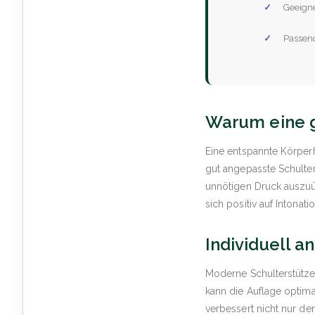
Geeigne
Passend
Warum eine gu
Eine entspannte Körperh
gut angepasste Schulter
unnötigen Druck auszuü
sich positiv auf Intona
Individuell a
Moderne Schulterstützen
kann die Auflage optima
verbessert nicht nur de