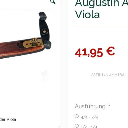
Augustin Ar
Viola
41,95 €
ARTIKELNUMMER
Ausführung
4/4 - 3/4
oder Viola
1/2 - 1/4