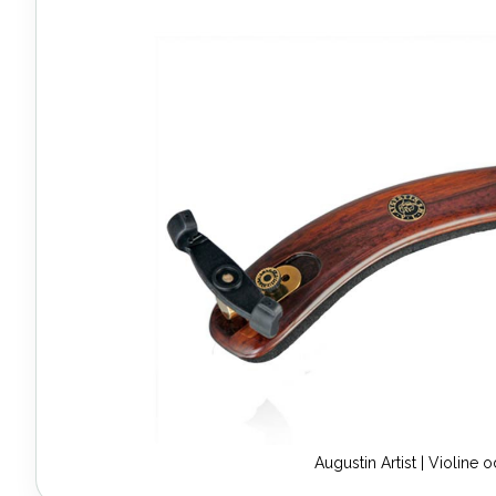
Ende
der
Bildergalerie
springen
Augustin Artist | Violine 
Zum