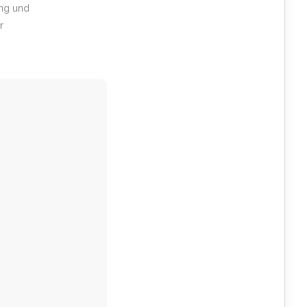
ung und
r