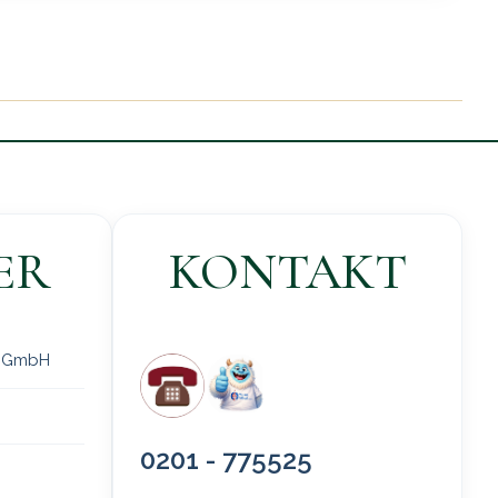
ER
KONTAKT
 gGmbH
0201 - 775525