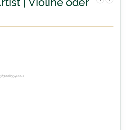
tist | Violine oder
3830065590041