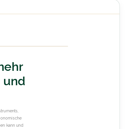
 mehr
g und
struments,
ergonomische
egen kann und