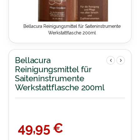
Bellacura Reinigungsmittel für Saiteninstrumente
Werkstattflasche 200ml
Zum
Anfang
der
Bellacura
Bildergalerie
Reinigungsmittel für
springen
Saiteninstrumente
Werkstattflasche 200ml
49,95 €