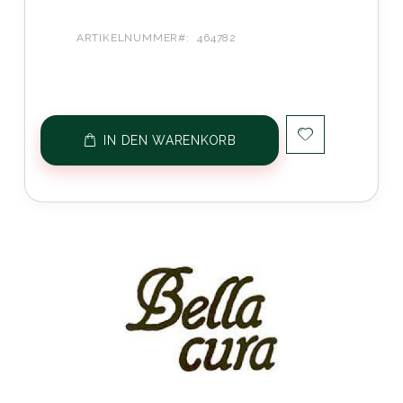
ARTIKELNUMMER
464782
IN DEN WARENKORB