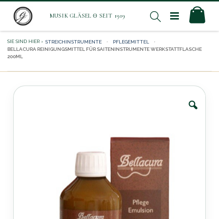
Direkt
Mei
Suche
zum
Inhalt
STREICHINSTRUMENTE
PFLEGEMITTEL
BELLACURA REINIGUNGSMITTEL FÜR SAITENINSTRUMENTE WERKSTATTFLASCHE
200ML
Zum
Ende
der
Bildergalerie
springen