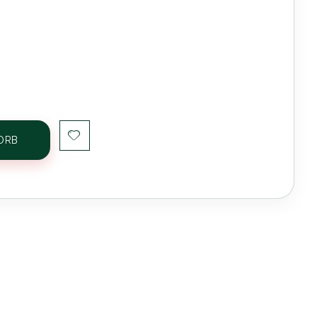
Belvelin Fiolosofen Schulterstütze
ORB