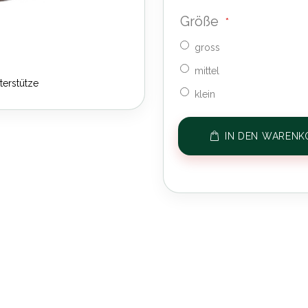
Größe
gross
mittel
terstütze
klein
IN DEN WARENK