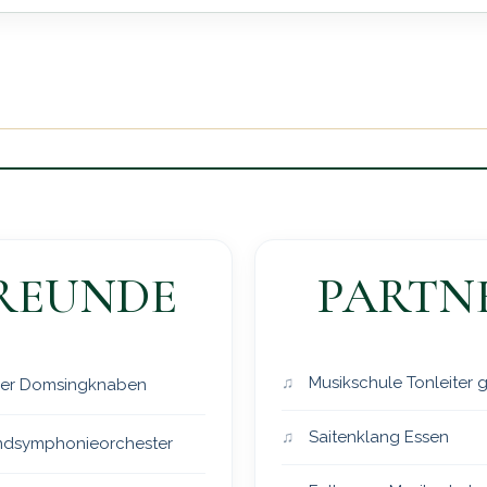
REUNDE
PARTN
Musikschule Tonleiter
er Domsingknaben
Saitenklang Essen
dsymphonieorchester