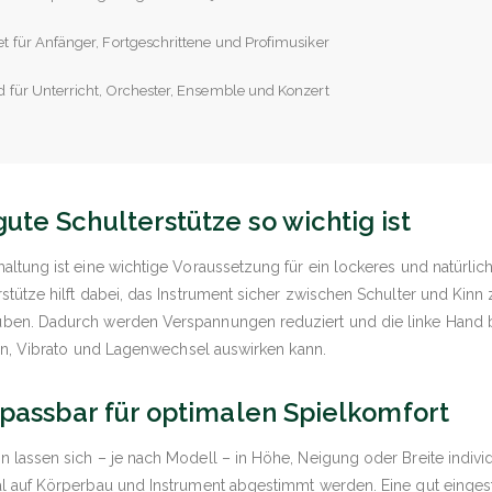
t für Anfänger, Fortgeschrittene und Profimusiker
 für Unterricht, Orchester, Ensemble und Konzert
te Schulterstütze so wichtig ist
altung ist eine wichtige Voraussetzung für ein lockeres und natürlic
stütze hilft dabei, das Instrument sicher zwischen Schulter und Kinn 
ben. Dadurch werden Verspannungen reduziert und die linke Hand b
tion, Vibrato und Lagenwechsel auswirken kann.
npassbar für optimalen Spielkomfort
 lassen sich – je nach Modell – in Höhe, Neigung oder Breite indiv
l auf Körperbau und Instrument abgestimmt werden. Eine gut eingest