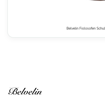
Belvelin Fiolosofen Schul
Zum
Anfang
der
Bildergalerie
springen