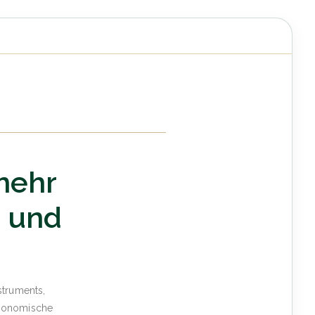
 mehr
g und
struments,
ergonomische