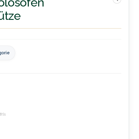
iolosofen
ütze
gorie
BS1