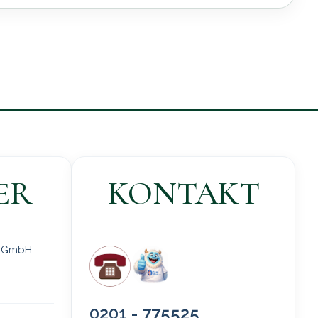
ER
KONTAKT
 gGmbH
0201 - 775525