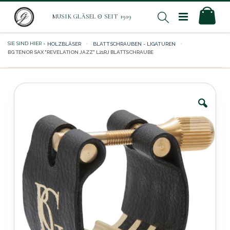
Direkt
Mei
Suche
zum
Inhalt
HOLZBLÄSER
BLATTSCHRAUBEN - LIGATUREN
BG TENOR SAX "REVELATION JAZZ" L21RJ BLATTSCHRAUBE
Zum
Ende
der
Bildergalerie
springen