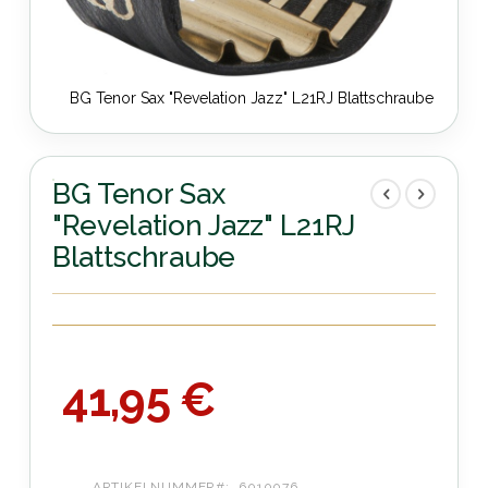
BG Tenor Sax "Revelation Jazz" L21RJ Blattschraube
Zum
Anfang
der
BG Tenor Sax
Bildergalerie
"Revelation Jazz" L21RJ
springen
Blattschraube
41,95 €
ARTIKELNUMMER
6010076