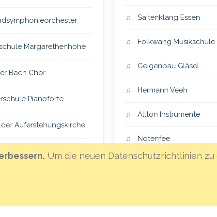
Saitenklang Essen
dsymphonieorchester
Folkwang Musikschule
schule Margarethenhöhe
Geigenbau Gläsel
er Bach Chor
Hermann Veeh
rschule Pianoforte
Allton Instrumente
 der Auferstehungskirche
Notenfee
er Vocalensemble
erbessern.
Um die neuen Datenschutzrichtlinien zu 
Klanghaus Mannheim
eiSingers
Hoffnungsland
an St. Lambertus
MML-Instrumentenvers