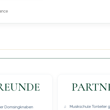
ance
REUNDE
PARTN
Musikschule Tonleiter
er Domsingknaben