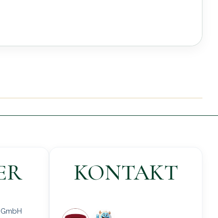
ER
KONTAKT
 gGmbH