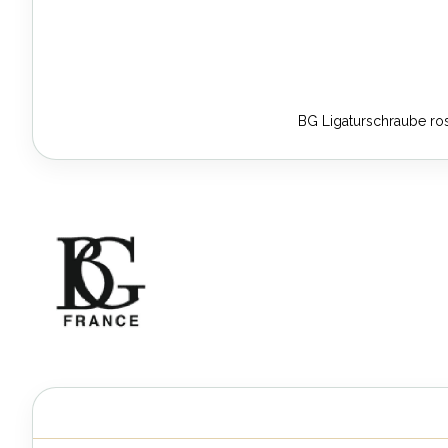
BG Ligaturschraube ro
Zum
Anfang
der
Bildergalerie
springen