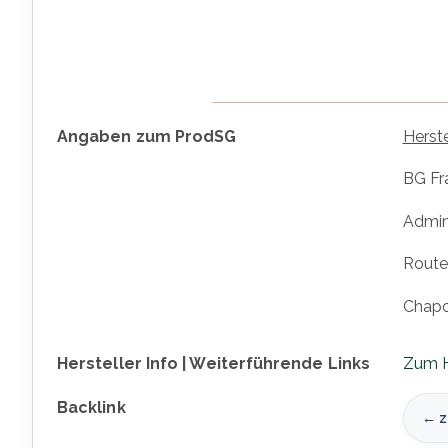
Mehr
Angaben zum ProdSG
Herste
Informationen
BG Fr
Admini
Route
Chapo
Hersteller Info | Weiterführende Links
Zum H
Backlink
← z