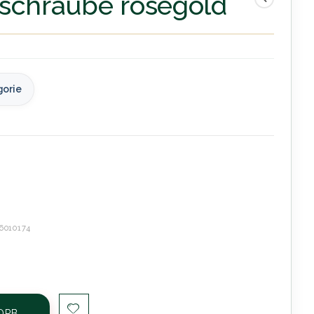
rschraube rosegold
gorie
6010174
ORB