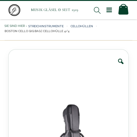
Direkt
Mei
Suche
zum
Inhalt
STREICHINSTRUMENTE
CELLOHÜLLEN
BOSTON CELLO GIG BAG | CELLOHÜLLE 4/4
Zum
Ende
der
Bildergalerie
springen