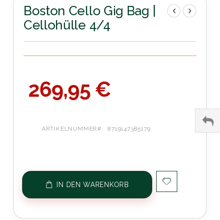
der
Boston Cello Gig Bag |
Bildergalerie
Cellohülle 4/4
springen
269,95 €
ARTIKELNUMMER
8719147385179
IN DEN WARENKORB