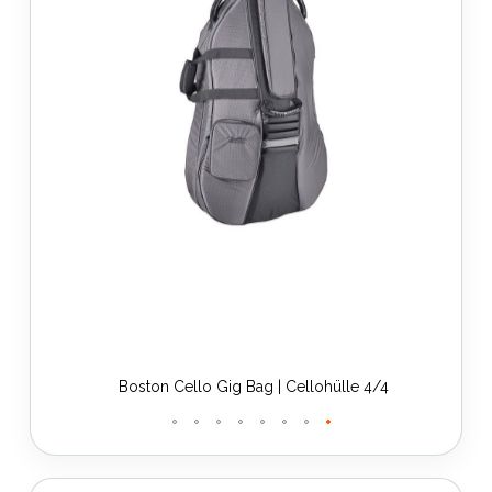
Boston Cello Gig Bag | Cellohülle 4/4
Zum
Anfang