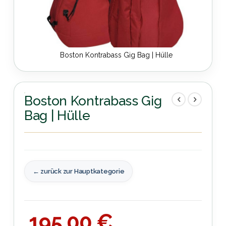
Boston Kontrabass Gig Bag | Hülle
Zum
Anfang
der
Boston Kontrabass Gig
Bildergalerie
Bag | Hülle
springen
← zurück zur Hauptkategorie
195,00 €