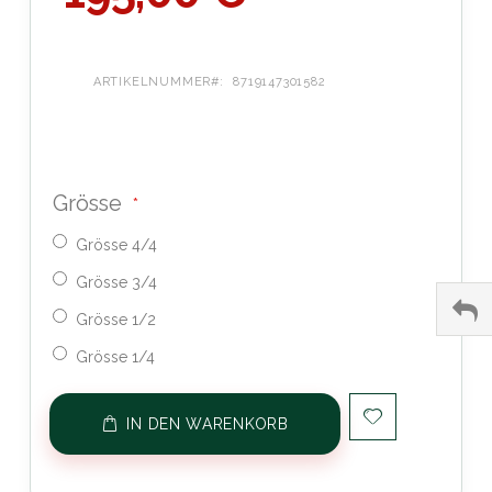
ARTIKELNUMMER
8719147301582
Grösse
Grösse 4/4
Grösse 3/4
Grösse 1/2
Grösse 1/4
IN DEN WARENKORB