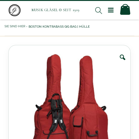
Direkt
Mei
Suche
zum
Inhalt
BOSTON KONTRABASS GIG BAG | HÜLLE
Zum
Ende
der
Bildergalerie
springen