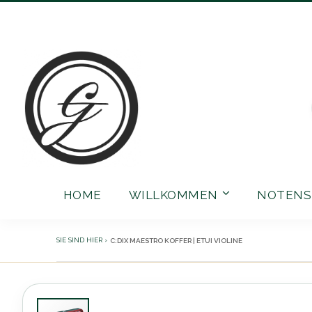
Direkt
zum
Inhalt
HOME
WILLKOMMEN
NOTENS
C:DIX MAESTRO KOFFER | ETUI VIOLINE
Zum