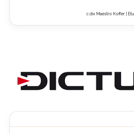
c:dix Maestro Koffer | Etu
Zum
Anfang
der
Bildergalerie
springen