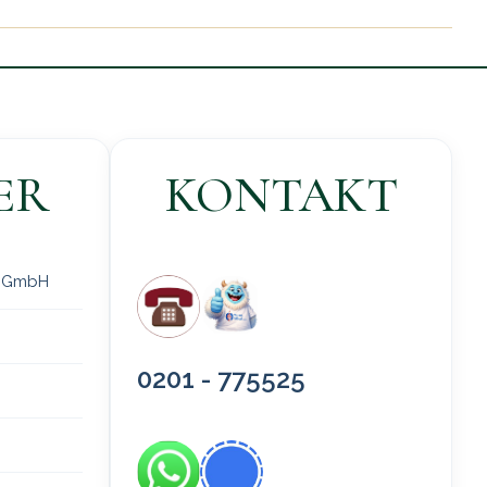
ER
KONTAKT
 gGmbH
0201 - 775525