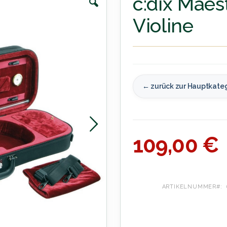
c:dix Maest
Violine
← zurück zur Hauptkate
109,00 €
ARTIKELNUMMER