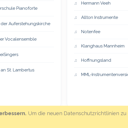
Hermann Veeh
rschule Pianoforte
Allton Instrumente
 der Auferstehungskirche
Notenfee
er Vocalensemble
Klanghaus Mannheim
eiSingers
Hoffnungsland
an St. Lambertus
MML-Instrumentenvers
erbessern.
Um die neuen Datenschutzrichtlinien zu 