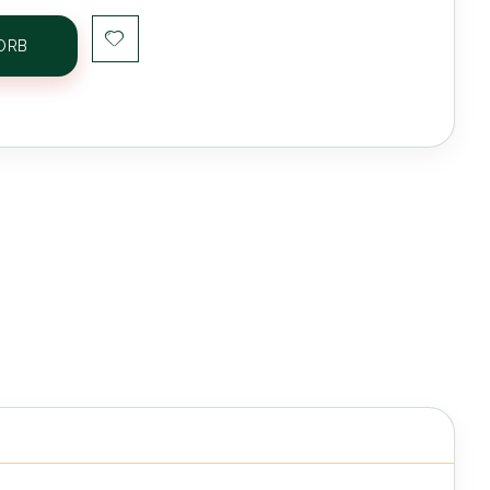
ORB
c:dix Maestro Koffer | Etui Violine