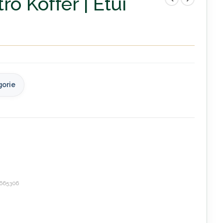
ro Koffer | Etui
gorie
665306