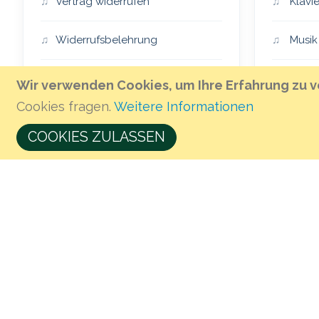
Vertrag widerrufen
Klavie
Widerrufsbelehrung
Musik
Impressum
Essen
Wir verwenden Cookies, um Ihre Erfahrung zu v
Cookies fragen.
Weitere Informationen
AGB
The H
COOKIES ZULASSEN
Öffnungszeiten & Anfahrt
Musik 
Geschenkgutschein kaufen