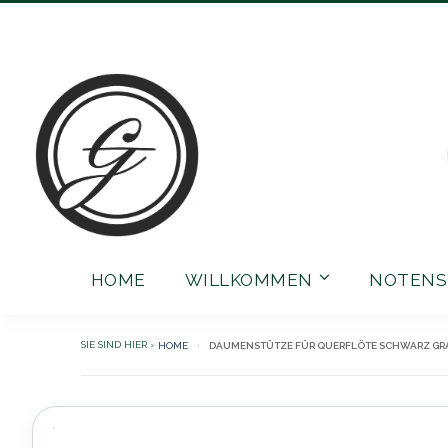
Direkt
zum
Inhalt
HOME
WILLKOMMEN
NOTENS
HOME
DAUMENSTÜTZE FÜR QUERFLÖTE SCHWARZ GR
Zum