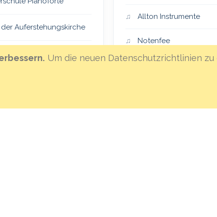
rschule Pianoforte
Allton Instrumente
 der Auferstehungskirche
Notenfee
er Vocalensemble
erbessern.
Um die neuen Datenschutzrichtlinien zu 
Klanghaus Mannheim
eiSingers
Hoffnungsland
an St. Lambertus
MML-Instrumentenvers