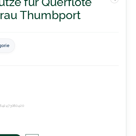
tze für Querflöte
rau Thumbport
gorie
842473080420