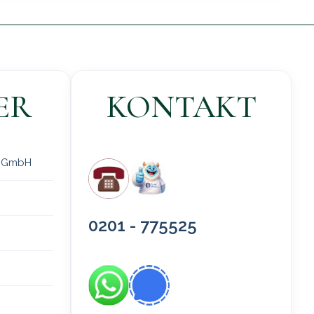
ER
KONTAKT
 gGmbH
0201 - 775525