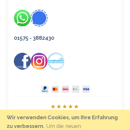
01575 - 3882430
★★★★★
Bei Google bewerten
Wir verwenden Cookies, um Ihre Erfahrung
zu verbessern.
Um die neuen