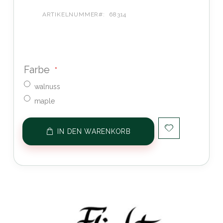
ARTIKELNUMMER
68314
Farbe
walnuss
maple
IN DEN WARENKORB