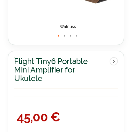
Walnuss
Zum
Anfang
der
Flight Tiny6 Portable
Bildergalerie
Mini Amplifier for
springen
Ukulele
45,00 €