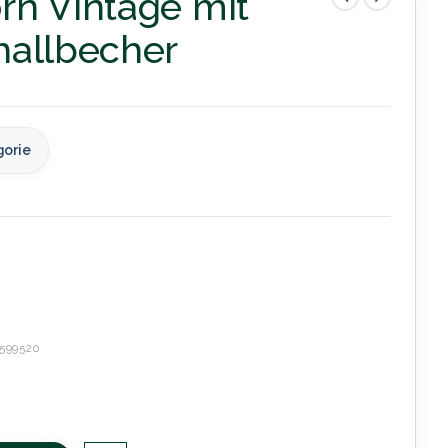
rn Vintage mit
hallbecher
gorie
599520