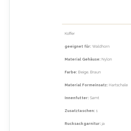
Koffer
geeignet für:
Waldhorn
Material Gehäuse:
Nylon
Farbe:
Beige, Braun
Material Formeinsatz:
Hartschale
Innenfutter:
Samt
Zusatztaschen:
1
Rucksackgarnitur:
ja