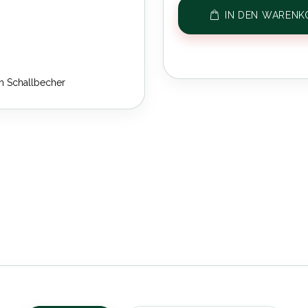
IN DEN WARENK
m Schallbecher
aS Wal