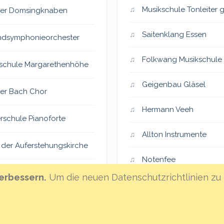
Musikschule Tonleiter
er Domsingknaben
Saitenklang Essen
dsymphonieorchester
Folkwang Musikschule
schule Margarethenhöhe
Geigenbau Gläsel
er Bach Chor
Hermann Veeh
rschule Pianoforte
Allton Instrumente
 der Auferstehungskirche
Notenfee
er Vocalensemble
erbessern.
Um die neuen Datenschutzrichtlinien zu 
Klanghaus Mannheim
eiSingers
Hoffnungsland