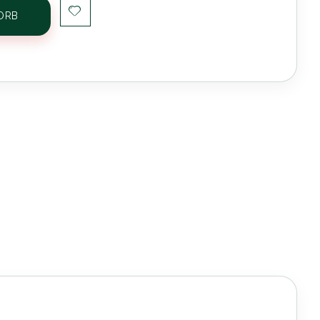
ORB
dhorn Vintage mit festem Schallbecher