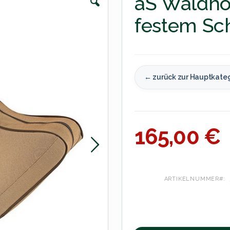
aS Waldho
festem Sc
← zurück zur Hauptkate
165,00 €
ARTIKELNUMMER