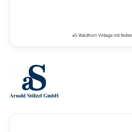
aS Waldhorn Vintage mit feste
Zum
Anfang
der
Bildergalerie
springen