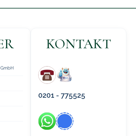
ER
KONTAKT
 gGmbH
0201 - 775525