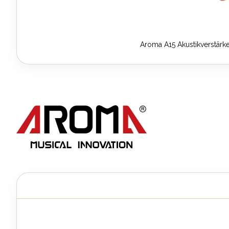
Aroma A15 Akustikverstärke
Zum
Anfang
der
Bildergalerie
springen