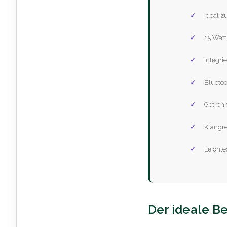
Ideal z
15 Watt
Integri
Blueto
Getrenn
Klangre
Leichte
Der ideale Be