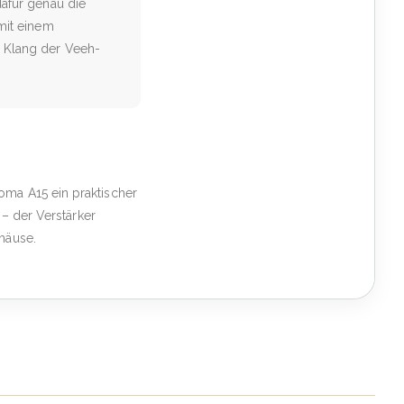
dafür genau die
mit einem
n Klang der Veeh-
oma A15 ein praktischer
 – der Verstärker
häuse.