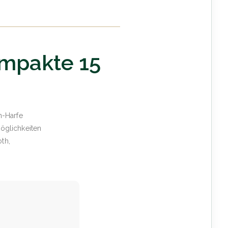
ompakte 15
h-Harfe
möglichkeiten
oth,