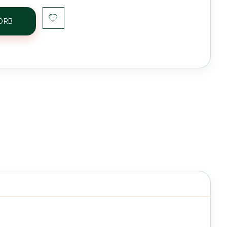
ORB
oma A15 Akustikverstärker - 15 Watt