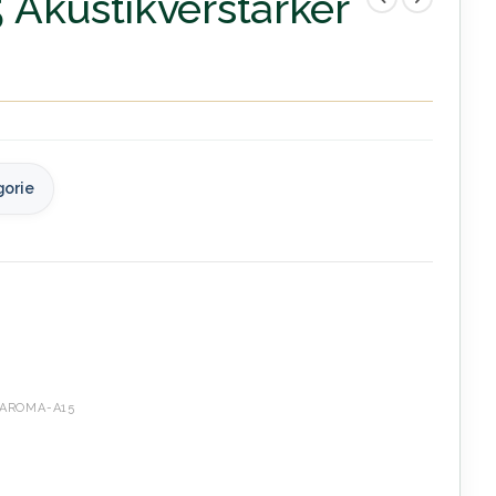
Akustikverstärker
gorie
AROMA-A15