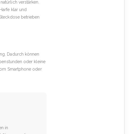
atürlich verstärken.
Harfe klar und
 Steckdose betrieben
ang. Dadurch können
ppenstunden oder kleine
t vom Smartphone oder
en in