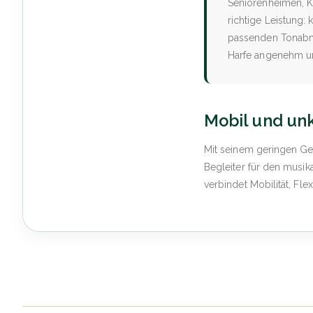
Seniorenheimen, Ki
richtige Leistung:
passenden Tonabne
Harfe angenehm un
Mobil und un
Mit seinem geringen Gew
Begleiter für den musika
verbindet Mobilität, Fl