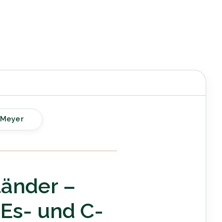
 Meyer
tänder –
Es- und C-