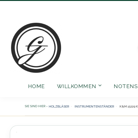
Direkt
zum
Inhalt
HOME
WILLKOMMEN
NOTENS
HOLZBLÄSER
INSTRUMENTENSTÄNDER
K&M 15229 
Zum