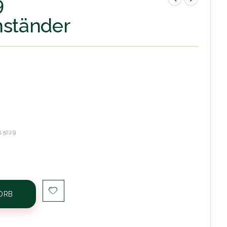
9
nständer
15229
ORB