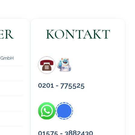
ER
KONTAKT
 gGmbH
0201 - 775525
01575 - 3882430