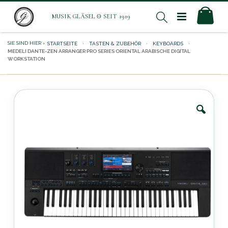
Direkt
Mei
Suche
zum
Inhalt
STARTSEITE
TASTEN & ZUBEHÖR
KEYBOARDS
MEDELI DANTE-ZEN ARRANGER PRO SERIES ORIENTAL ARABISCHE DIGITAL
WORKSTATION
Zum
Ende
der
Bildergalerie
springen