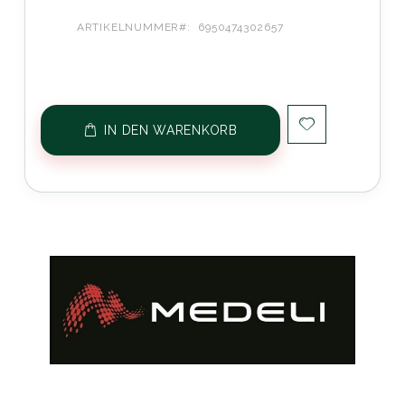
ARTIKELNUMMER
6950474302657
IN DEN WARENKORB