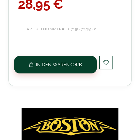
28,95 €
ARTIKELNUMMER
8719147251542
IN DEN WARENKORB