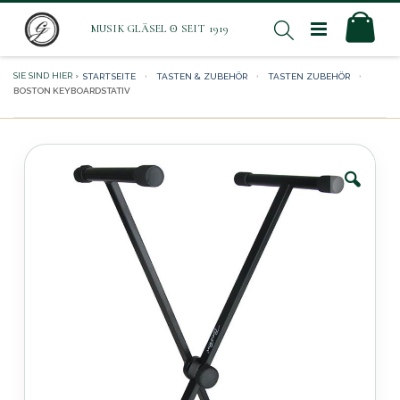
Direkt
Mei
Suche
zum
Inhalt
STARTSEITE
TASTEN & ZUBEHÖR
TASTEN ZUBEHÖR
BOSTON KEYBOARDSTATIV
Zum
Ende
der
Bildergalerie
springen