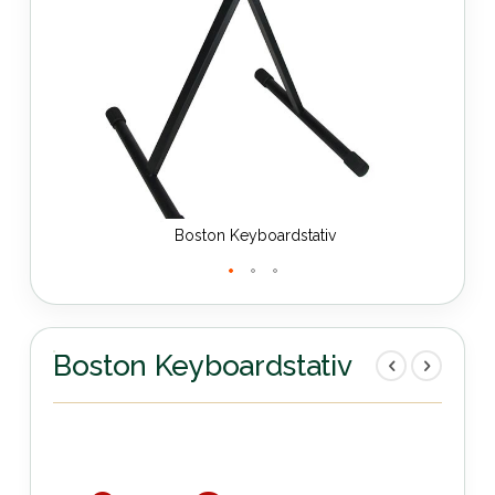
Boston Keyboardstativ
Zum
Anfang
der
Boston Keyboardstativ
Bildergalerie
springen