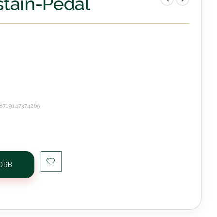
tain-Pedal
8719147374265
ORB