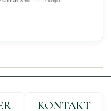
ity switch and is modeled after damper
ER
KONTAKT