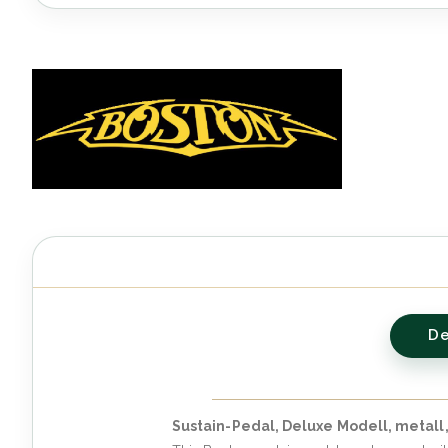
Anfang
der
Bildergalerie
springen
De
Sustain-Pedal, Deluxe Modell, metall