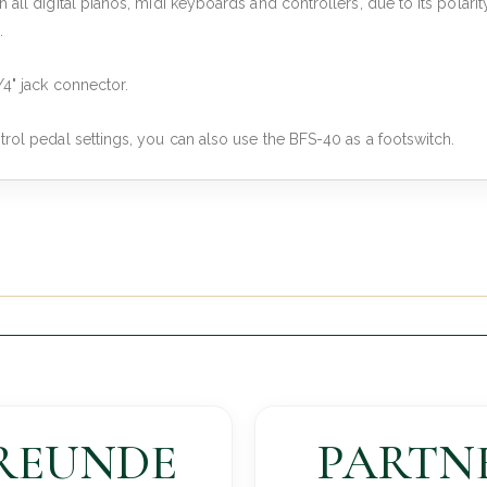
 all digital pianos, midi keyboards and controllers, due to its polar
.
/4" jack connector.
rol pedal settings, you can also use the BFS-40 as a footswitch.
REUNDE
PARTN