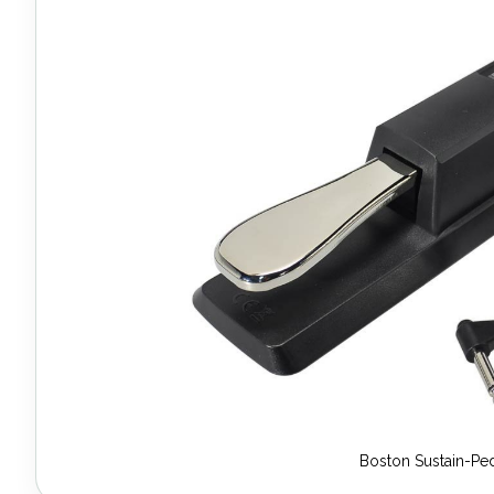
Ende
der
Bildergalerie
springen
Boston Sustain-Pe
Zum