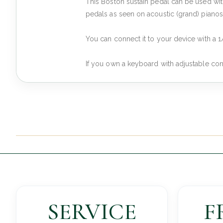
This Boston sustain pedal can be used with
pedals as seen on acoustic (grand) pianos
You can connect it to your device with a 1
If you own a keyboard with adjustable cont
SERVICE
F