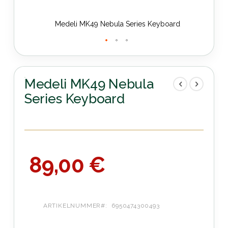
Medeli MK49 Nebula Series Keyboard
Zum
Anfang
der
Medeli MK49 Nebula
Bildergalerie
Series Keyboard
springen
89,00 €
ARTIKELNUMMER
6950474300493