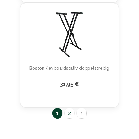
Boston Keyboardstativ doppelstrebig
31,95 €
Seite
Sie lesen gerade Seite
Seite
Seite
Weiter
1
2