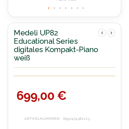
Zum
Anfang
der
Medeli UP82
Bildergalerie
Educational Series
springen
digitales Kompakt-Piano
weiß
699,00 €
ARTIKELNUMMER
6950474382123