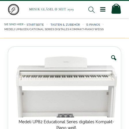
Direkt
Mei
Suche
zum
Inhalt
STARTSEITE
TASTEN & ZUBEHÖR
E-PIANOS
MEDELI UP82 EDUCATIONAL SERIES DIGITALES KOMPAKT-PIANO WEISS
Zum
Ende
der
Bildergalerie
springen
kt-
Medeli UP82 Educational Series digitales Kompakt-
Piano weiß