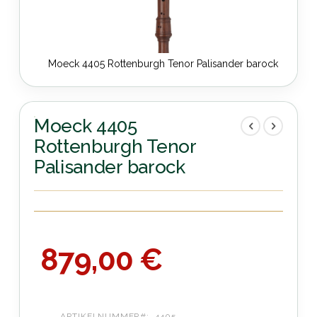
Moeck 4405 Rottenburgh Tenor Palisander barock
Zum
Anfang
der
Moeck 4405
Bildergalerie
Rottenburgh Tenor
springen
Palisander barock
879,00 €
ARTIKELNUMMER
4405