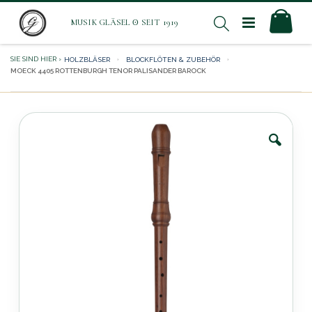
Direkt
Mei
Suche
zum
Inhalt
HOLZBLÄSER
BLOCKFLÖTEN & ZUBEHÖR
MOECK 4405 ROTTENBURGH TENOR PALISANDER BAROCK
Zum
Ende
der
Bildergalerie
springen