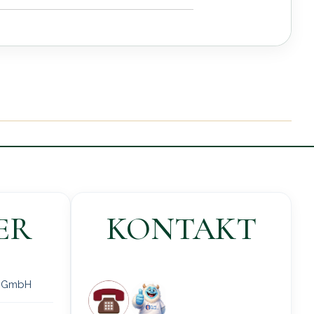
ER
KONTAKT
 gGmbH