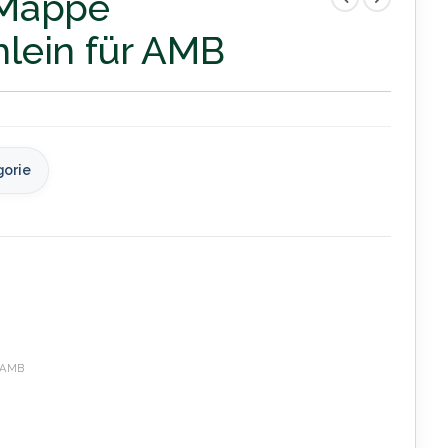
 Mappe
lein für AMB
gorie
AMB