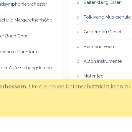
Saitenklang Essen
dsymphonieorchester
Folkwang Musikschule
schule Margarethenhöhe
Geigenbau Gläsel
er Bach Chor
Hermann Veeh
rschule Pianoforte
Allton Instrumente
 der Auferstehungskirche
Notenfee
er Vocalensemble
erbessern.
Um die neuen Datenschutzrichtlinien zu 
Klanghaus Mannheim
eiSingers
Hoffnungsland
an St. Lambertus
MML-Instrumentenvers