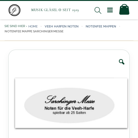
Direkt
Mei
Suche
zum
Inhalt
HOME
VEEH HARFEN NOTEN
NOTENFEE MAPPEN
NOTENFEE MAPPE SARCHINGER MESSE
Zum
Ende
der
Bildergalerie
springen