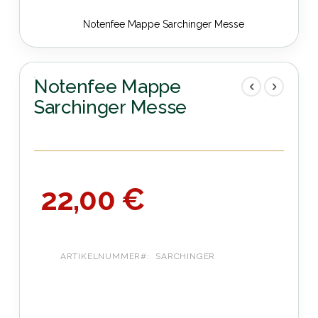
Notenfee Mappe Sarchinger Messe
Zum
Anfang
der
Notenfee Mappe
Bildergalerie
Sarchinger Messe
springen
22,00 €
ARTIKELNUMMER
SARCHINGER