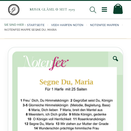
Direkt
Mei
Suche
zum
Inhalt
STARTSEITE
VEEH HARFEN NOTEN
NOTENFEE MAPPEN
NOTENFEE MAPPE SEGNE DU, MARIA
Zum
Ende
der
Bildergalerie
springen