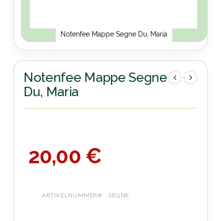
Notenfee Mappe Segne Du, Maria
Zum
Anfang
der
Notenfee Mappe Segne
Bildergalerie
Du, Maria
springen
20,00 €
ARTIKELNUMMER
SEGNE