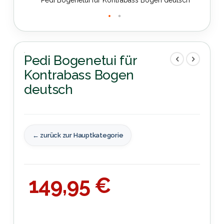
Zum
Anfang
der
Pedi Bogenetui für
Bildergalerie
Kontrabass Bogen
springen
deutsch
← zurück zur Hauptkategorie
149,95 €