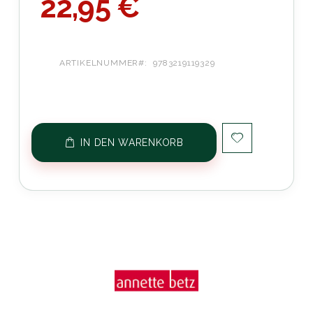
22,95 €
ARTIKELNUMMER
9783219119329
IN DEN WARENKORB