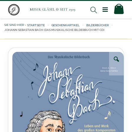
Direkt
Mei
Suche
zum
Inhalt
STARTSEITE
GESCHENKARTIKEL
BILDERBÜCHER
JOHANN SEBASTIAN BACH (DAS MUSIKALISCHE BILDERBUCH MIT CD)
Zum
Ende
der
Bildergalerie
springen