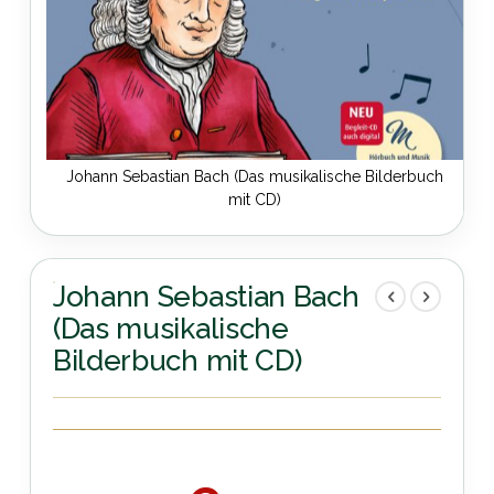
Johann Sebastian Bach (Das musikalische Bilderbuch
mit CD)
Zum
Anfang
der
Johann Sebastian Bach
Bildergalerie
(Das musikalische
springen
Bilderbuch mit CD)