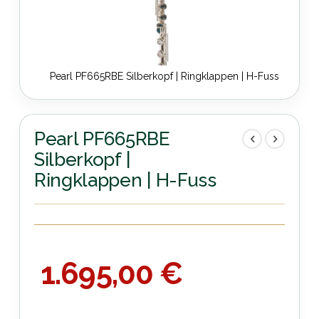
Pearl PF665RBE Silberkopf | Ringklappen | H-Fuss
Zum
Anfang
der
Pearl PF665RBE
Bildergalerie
Silberkopf |
springen
Ringklappen | H-Fuss
1.695,00 €