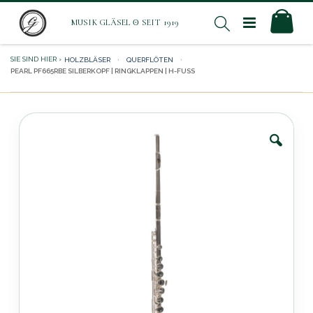
Direkt
Mei
Suche
zum
Inhalt
HOLZBLÄSER
QUERFLÖTEN
PEARL PF665RBE SILBERKOPF | RINGKLAPPEN | H-FUSS
Zum
Ende
der
Bildergalerie
springen