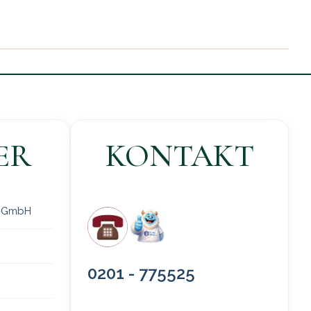
ER
KONTAKT
 gGmbH
0201 - 775525