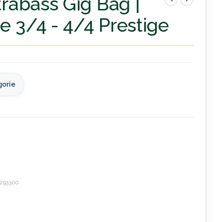
rabass Gig Bag |
e 3/4 - 4/4 Prestige
gorie
293300