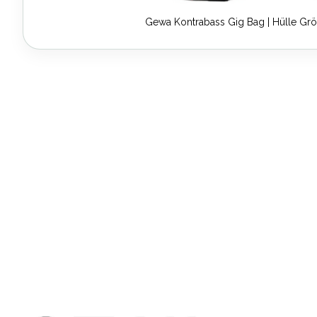
Gewa Kontrabass Gig Bag | Hülle Grö
Zum
Anfang
der
Bildergalerie
springen