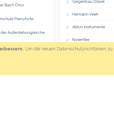
Geigenbau Gläsel
er Bach Chor
Hermann Veeh
rschule Pianoforte
Allton Instrumente
 der Auferstehungskirche
Notenfee
er Vocalensemble
erbessern.
Um die neuen Datenschutzrichtlinien zu 
Klanghaus Mannheim
eiSingers
Hoffnungsland
an St. Lambertus
MML-Instrumentenvers