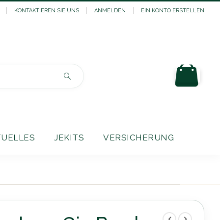
KONTAKTIEREN SIE UNS
ANMELDEN
EIN KONTO ERSTELLEN
Mein
Suchen
TUELLES
JEKITS
VERSICHERUNG