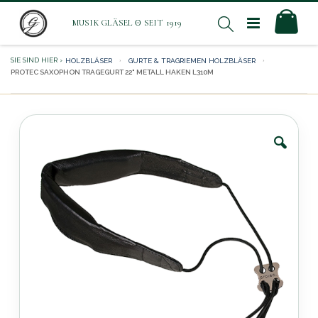
Direkt
Mei
Suche
zum
Inhalt
HOLZBLÄSER
GURTE & TRAGRIEMEN HOLZBLÄSER
PROTEC SAXOPHON TRAGEGURT 22" METALL HAKEN L310M
Zum
Ende
der
Bildergalerie
springen