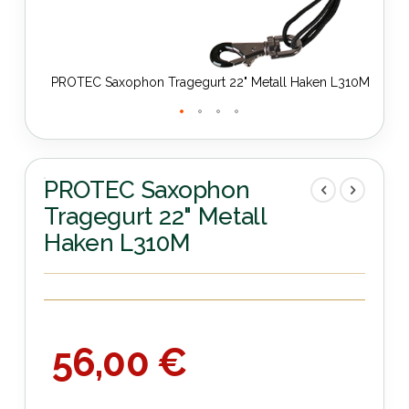
310M
PROTEC Saxophon Tragegurt 22" Metall Haken L310M
P
Zum
Anfang
der
PROTEC Saxophon
Bildergalerie
Tragegurt 22" Metall
springen
Haken L310M
56,00 €