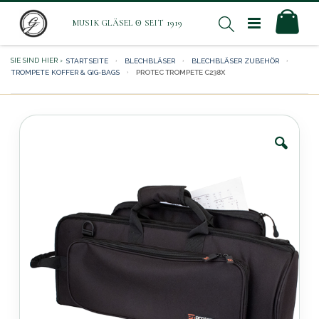
Direkt
Mei
Suche
zum
Inhalt
STARTSEITE
BLECHBLÄSER
BLECHBLÄSER ZUBEHÖR
TROMPETE KOFFER & GIG-BAGS
PROTEC TROMPETE C238X
Zum
Ende
der
Bildergalerie
springen