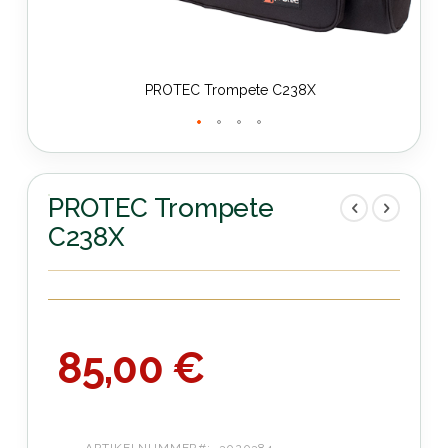
PROTEC Trompete C238X
Zum
Anfang
der
PROTEC Trompete
Bildergalerie
C238X
springen
85,00 €