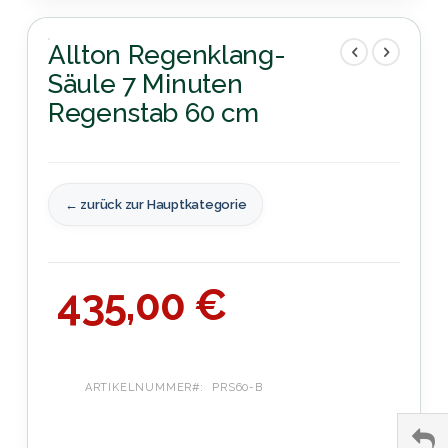
Anfang
der
Allton Regenklang-
Bildergalerie
Säule 7 Minuten
springen
Regenstab 60 cm
← zurück zur Hauptkategorie
435,00 €
ARTIKELNUMMER
PRS60-B