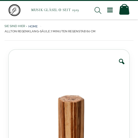
Direkt
Mei
Suche
zum
Inhalt
HOME
ALLTON REGENKLANG-SÄULE 7 MINUTEN REGENSTAB 60 CM
Zum
Ende
der
Bildergalerie
springen