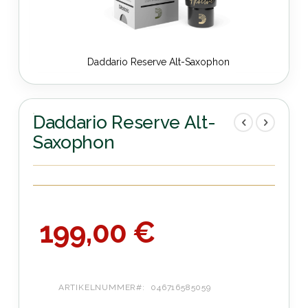
Daddario Reserve Alt-Saxophon
Zum
Anfang
der
Daddario Reserve Alt-
Bildergalerie
Saxophon
springen
199,00 €
ARTIKELNUMMER
046716585059