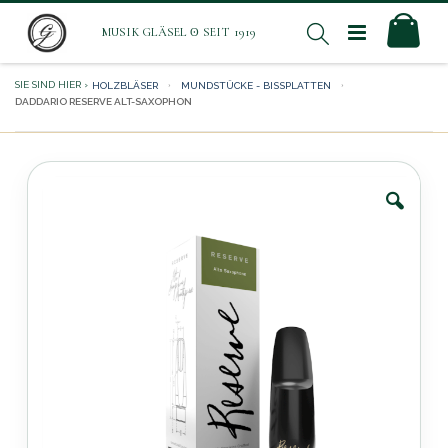
Direkt
Mei
Suche
zum
Inhalt
HOLZBLÄSER
MUNDSTÜCKE - BISSPLATTEN
DADDARIO RESERVE ALT-SAXOPHON
Zum
Ende
der
Bildergalerie
springen