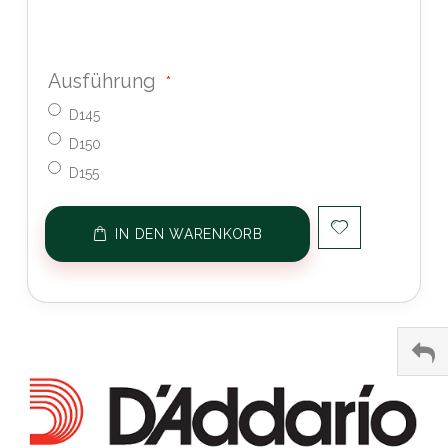
Ausführung
D145
D150
D155
IN DEN WARENKORB