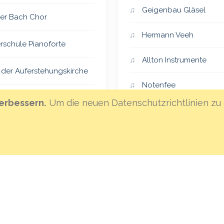
Geigenbau Gläsel
er Bach Chor
Hermann Veeh
rschule Pianoforte
Allton Instrumente
 der Auferstehungskirche
Notenfee
er Vocalensemble
erbessern.
Um die neuen Datenschutzrichtlinien zu 
Klanghaus Mannheim
eiSingers
Hoffnungsland
an St. Lambertus
MML-Instrumentenvers