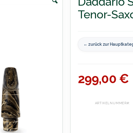
Daddario S
Tenor-Sax
← zurück zur Hauptkate
299,00 €
ARTIKELNUMMER