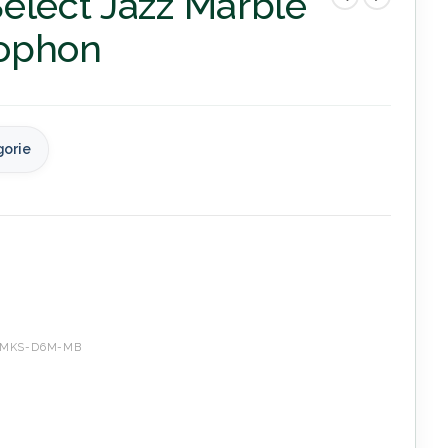
elect Jazz Marble
ophon
gorie
MKS-D6M-MB