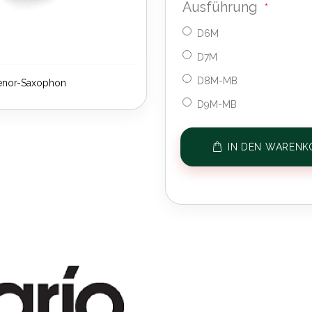
Ausführung
D6M
D7M
D8M-MB
Tenor-Saxophon
D9M-MB
IN DEN WARENK