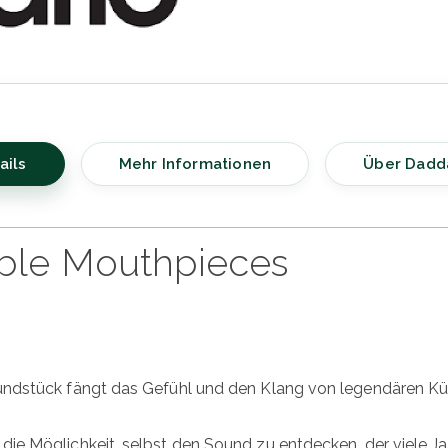
ails
Mehr Informationen
Über Dadd
rble Mouthpieces
ndstück fängt das Gefühl und den Klang von legendären Küns
ie Möglichkeit, selbst den Sound zu entdecken, der viele Ja