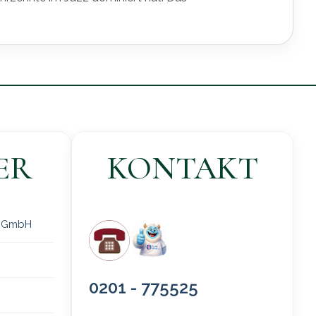
ER
KONTAKT
 gGmbH
0201 - 775525