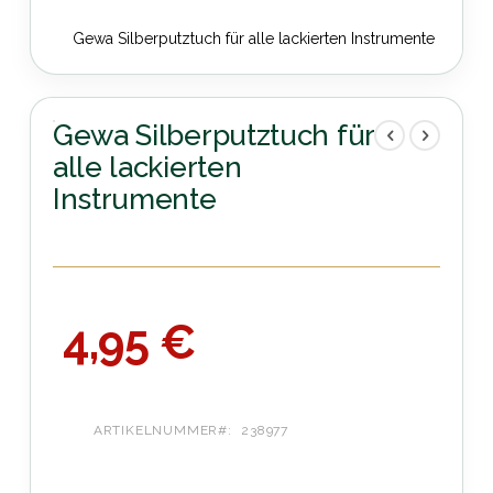
Gewa Silberputztuch für alle lackierten Instrumente
Zum
Anfang
der
Gewa Silberputztuch für
Bildergalerie
alle lackierten
springen
Instrumente
4,95 €
ARTIKELNUMMER
238977