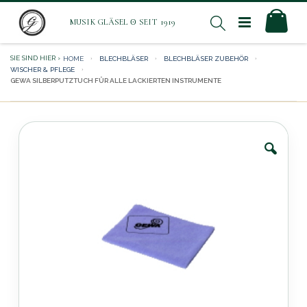
Direkt
Mei
Suche
zum
Inhalt
HOME
BLECHBLÄSER
BLECHBLÄSER ZUBEHÖR
WISCHER & PFLEGE
GEWA SILBERPUTZTUCH FÜR ALLE LACKIERTEN INSTRUMENTE
Zum
Ende
der
Bildergalerie
springen