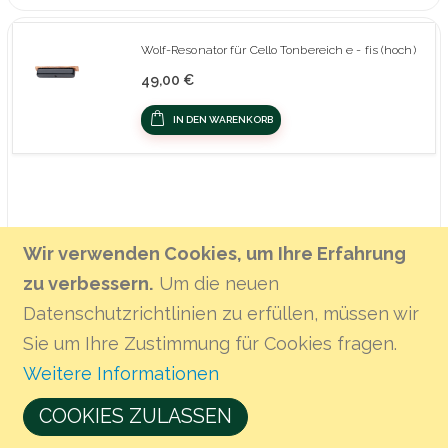
Wolf-Resonator für Cello Tonbereich e - fis (hoch)
49,00 €
IN DEN WARENKORB
Wir verwenden Cookies, um Ihre Erfahrung
zu verbessern.
Um die neuen
Datenschutzrichtlinien zu erfüllen, müssen wir
Sie um Ihre Zustimmung für Cookies fragen.
Gewa Cello-Spitze
Weitere Informationen
57,95 €
COOKIES ZULASSEN
IN DEN WARENKORB