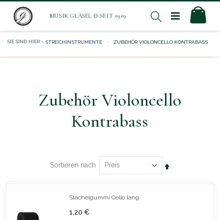
Direkt
Mei
Suche
zum
Inhalt
STREICHINSTRUMENTE
ZUBEHÖR VIOLONCELLO KONTRABASS
Zubehör Violoncello
Kontrabass
In
Sortieren nach
absteigender
Reihenfolge
Stachelgummi Cello lang
1,20 €