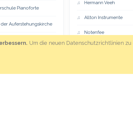
Hermann Veeh
rschule Pianoforte
Allton Instrumente
 der Auferstehungskirche
Notenfee
er Vocalensemble
erbessern.
Um die neuen Datenschutzrichtlinien zu 
Klanghaus Mannheim
eiSingers
Hoffnungsland
an St. Lambertus
MML-Instrumentenvers