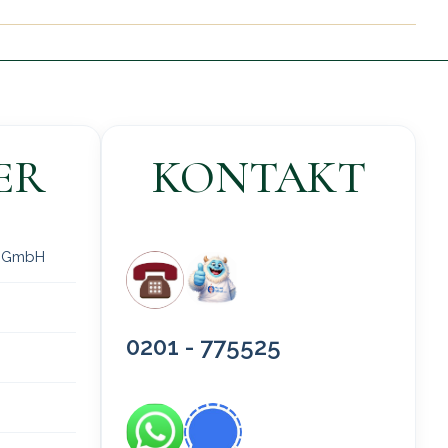
ER
KONTAKT
 gGmbH
0201 - 775525