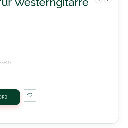
für Westerngitarre
555025
ORB