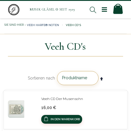
Direkt
Mei
Suche
zum
Inhalt
VEEH HARFE® NOTEN
VEEH CD'S
Veeh CD's
In
Sortieren nach
absteigender
Reihenfolge
Veeh CD Der Musensohn
16,00 €
IN DEN WARENKORB