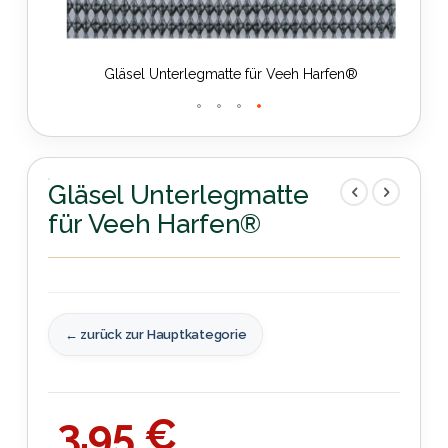
Gläsel Unterlegmatte für Veeh Harfen®
Zum
Anfang
der
Gläsel Unterlegmatte
Bildergalerie
für Veeh Harfen®
springen
← zurück zur Hauptkategorie
3,95 €