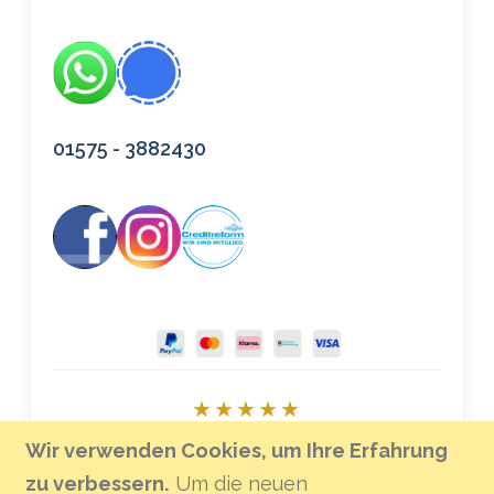
01575 - 3882430
★★★★★
Bei Google bewerten
Wir verwenden Cookies, um Ihre Erfahrung
zu verbessern.
Um die neuen