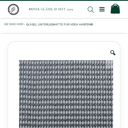
Direkt
Mei
Suche
zum
Inhalt
GLÄSEL UNTERLEGMATTE FÜR VEEH HARFEN®
Zum
Ende
der
Bildergalerie
springen