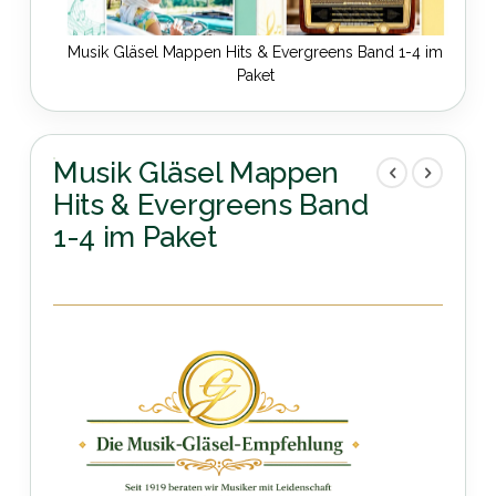
Musik Gläsel Mappen Hits & Evergreens Band 1-4 im
Paket
Zum
Anfang
der
Musik Gläsel Mappen
Bildergalerie
Hits & Evergreens Band
springen
1-4 im Paket