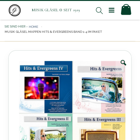
Direkt
Mei
Suche
zum
Inhalt
HOME
MUSIK GLÄSEL MAPPEN HITS & EVERGREENS BAND 1-4 IM PAKET
Zum
Ende
der
Bildergalerie
springen