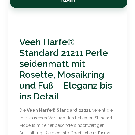
Details
Veeh Harfe®
Standard 21211 Perle
seidenmatt mit
Rosette, Mosaikring
und Fuß – Eleganz bis
ins Detail
Die
Veeh Harfe® Standard 21211
vereint die
musikalischen Vorzüge des beliebten Standard-
Modells mit einer besonders hochwertigen
Ausstattung. Die elegante Oberfläche in
Perle