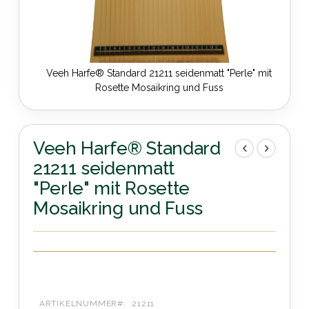
Veeh Harfe® Standard 21211 seidenmatt "Perle" mit
Rosette Mosaikring und Fuss
Zum
Anfang
der
Veeh Harfe® Standard
Bildergalerie
21211 seidenmatt
springen
"Perle" mit Rosette
Mosaikring und Fuss
ARTIKELNUMMER
21211