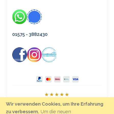
01575 - 3882430
★★★★★
Bei Google bewerten
Wir verwenden Cookies, um Ihre Erfahrung
zu verbessern.
Um die neuen