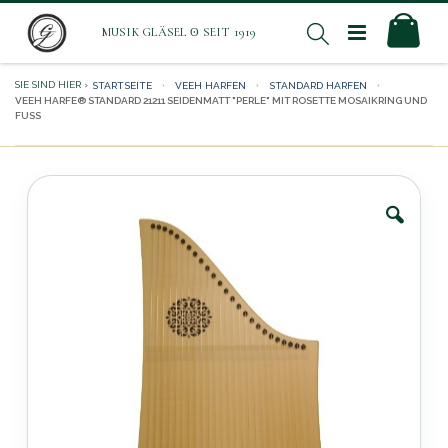
Direkt
Mei
Suche
zum
Inhalt
STARTSEITE
VEEH HARFEN
STANDARD HARFEN
VEEH HARFE® STANDARD 21211 SEIDENMATT "PERLE" MIT ROSETTE MOSAIKRING UND
FUSS
Zum
Ende
der
Bildergalerie
springen