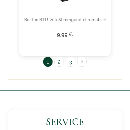
Boston BTU-200 Stimmgerät chromatisch
9,99 €
Seite
Sie lesen gerade Seite
Seite
Seite
Seite
Weiter
1
2
3
SERVICE