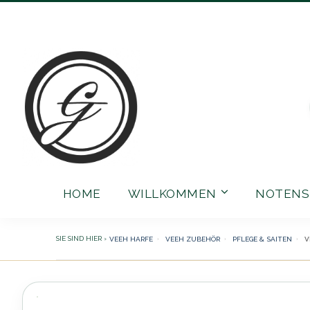
Direkt
zum
Inhalt
HOME
WILLKOMMEN
NOTENS
VEEH HARFE
VEEH ZUBEHÖR
PFLEGE & SAITEN
V
Zum