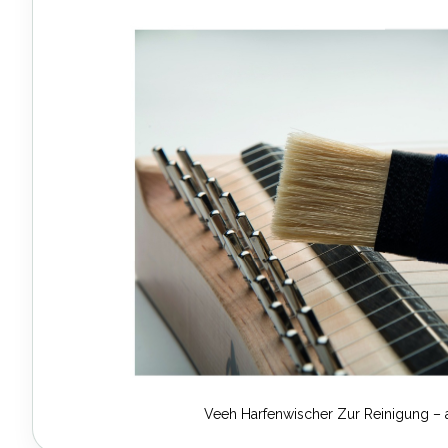
Ende
der
Bildergalerie
springen
Veeh Harfenwischer Zur Reinigung – 
Zum