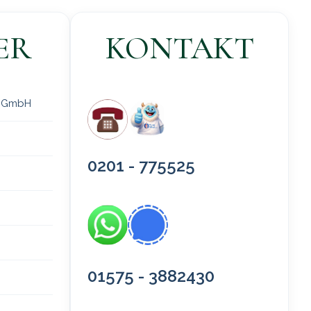
ER
KONTAKT
 gGmbH
0201 - 775525
01575 - 3882430