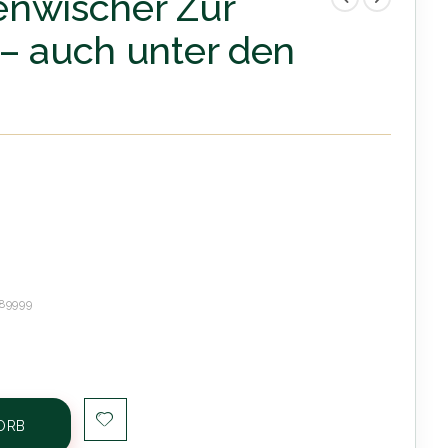
enwischer Zur
– auch unter den
89999
ORB