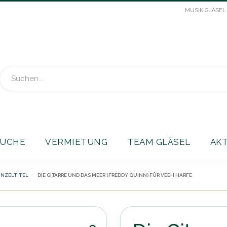
MUSIK GLÄSEL
Suche
UCHE
VERMIETUNG
TEAM GLÄSEL
AK
INZELTITEL
DIE GITARRE UND DAS MEER (FREDDY QUINN) FÜR VEEH HARFE