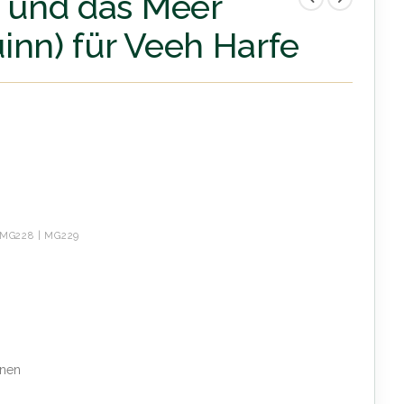
e und das Meer
inn) für Veeh Harfe
MG228 | MG229
 und das Meer (Freddy Quinn) für Veeh Harfe
önen