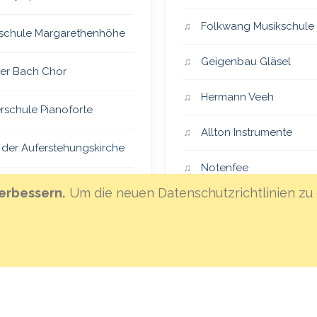
Folkwang Musikschule
schule Margarethenhöhe
Geigenbau Gläsel
er Bach Chor
Hermann Veeh
rschule Pianoforte
Allton Instrumente
 der Auferstehungskirche
Notenfee
er Vocalensemble
erbessern.
Um die neuen Datenschutzrichtlinien zu 
Klanghaus Mannheim
eiSingers
Hoffnungsland
an St. Lambertus
MML-Instrumentenvers