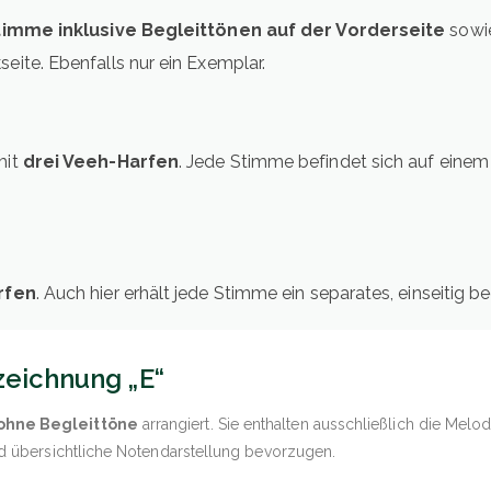
imme inklusive Begleittönen auf der Vorderseite
sowie
eite. Ebenfalls nur ein Exemplar.
mit
drei Veeh-Harfen
. Jede Stimme befindet sich auf einem 
rfen
. Auch hier erhält jede Stimme ein separates, einseitig b
eichnung „E“
ohne Begleittöne
arrangiert. Sie enthalten ausschließlich die Mel
und übersichtliche Notendarstellung bevorzugen.