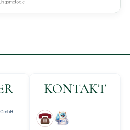
lingsmelodie.
ER
KONTAKT
 gGmbH