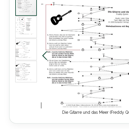
Ende
der
Bildergalerie
springen
Die Gitarre und das Meer (Freddy Qu
Zum
Anfang