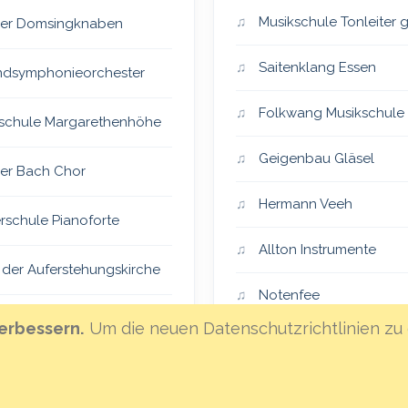
Musikschule Tonleiter
er Domsingknaben
Saitenklang Essen
dsymphonieorchester
Folkwang Musikschule
schule Margarethenhöhe
Geigenbau Gläsel
er Bach Chor
Hermann Veeh
rschule Pianoforte
Allton Instrumente
 der Auferstehungskirche
Notenfee
er Vocalensemble
erbessern.
Um die neuen Datenschutzrichtlinien zu 
Klanghaus Mannheim
eiSingers
Hoffnungsland