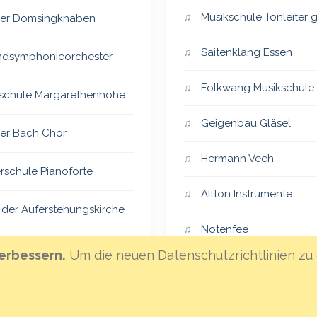
Musikschule Tonleiter
er Domsingknaben
Saitenklang Essen
dsymphonieorchester
Folkwang Musikschule
schule Margarethenhöhe
Geigenbau Gläsel
er Bach Chor
Hermann Veeh
rschule Pianoforte
Allton Instrumente
 der Auferstehungskirche
Notenfee
er Vocalensemble
erbessern.
Um die neuen Datenschutzrichtlinien zu 
Klanghaus Mannheim
eiSingers
Hoffnungsland