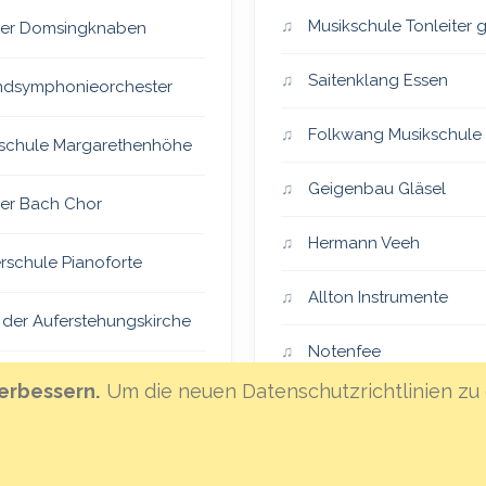
Musikschule Tonleiter
er Domsingknaben
Saitenklang Essen
dsymphonieorchester
Folkwang Musikschule
schule Margarethenhöhe
Geigenbau Gläsel
er Bach Chor
Hermann Veeh
rschule Pianoforte
Allton Instrumente
 der Auferstehungskirche
Notenfee
er Vocalensemble
erbessern.
Um die neuen Datenschutzrichtlinien zu 
Klanghaus Mannheim
eiSingers
Hoffnungsland