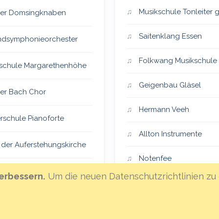
Musikschule Tonleiter
er Domsingknaben
Saitenklang Essen
dsymphonieorchester
Folkwang Musikschule
schule Margarethenhöhe
Geigenbau Gläsel
er Bach Chor
Hermann Veeh
rschule Pianoforte
Allton Instrumente
 der Auferstehungskirche
Notenfee
er Vocalensemble
erbessern.
Um die neuen Datenschutzrichtlinien zu 
Klanghaus Mannheim
eiSingers
Hoffnungsland