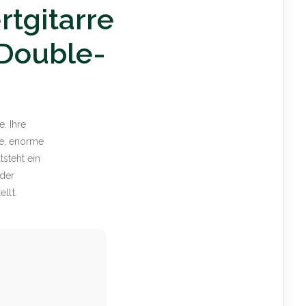
rtgitarre
 Double-
. Ihre
he, enorme
steht ein
 der
llt.