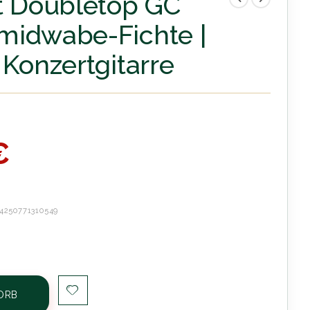
t Doubletop GC
midwabe-Fichte |
 Konzertgitarre
€
4250771310549
ORB