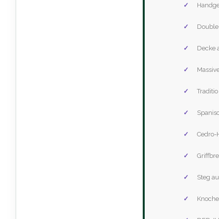
Handgef
Double
Decke 
Massive
Traditi
Spanis
Cedro-
Griffbr
Steg au
Knoche