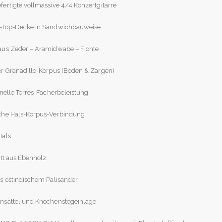
ertigte vollmassive 4/4 Konzertgitarre
-Top-Decke in Sandwichbauweise
aus Zeder – Aramidwabe – Fichte
r Granadillo-Korpus (Boden & Zargen)
onelle Torres-Fächerbeleistung
che Hals-Korpus-Verbindung
Hals
ett aus Ebenholz
s ostindischem Palisander
nsattel und Knochenstegeinlage