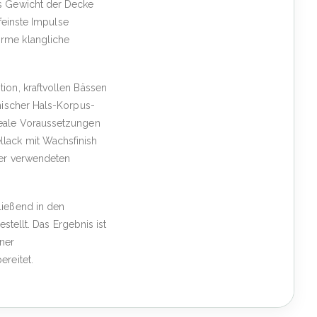
as Gewicht der Decke
 feinste Impulse
orme klangliche
ion, kraftvollen Bässen
anischer Hals-Korpus-
deale Voraussetzungen
llack mit Wachsfinish
der verwendeten
ließend in den
estellt. Das Ergebnis ist
ner
ereitet.