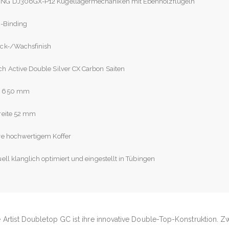
NG DJ306GX-P12 Kugellagermechaniken mit Ebenholzflügeln
e-Binding
ack-/Wachsfinish
h Active Double Silver CX Carbon Saiten
r 650 mm
reite 52 mm
ve hochwertigem Koffer
uell klanglich optimiert und eingestellt in Tübingen
Artist Doubletop GC ist ihre innovative Double-Top-Konstruktion. Zw