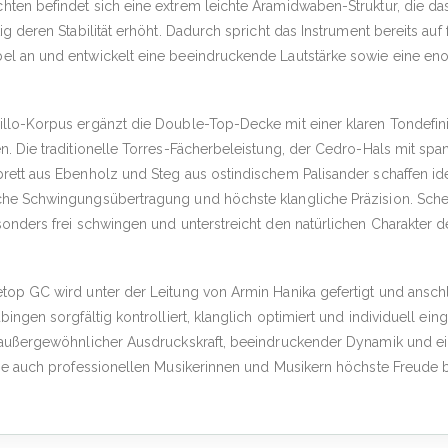
hten befindet sich eine extrem leichte Aramidwaben-Struktur, die d
ig deren Stabilität erhöht. Dadurch spricht das Instrument bereits auf
el an und entwickelt eine beeindruckende Lautstärke sowie eine en
llo-Korpus ergänzt die Double-Top-Decke mit einer klaren Tondefinit
n. Die traditionelle Torres-Fächerbeleistung, der Cedro-Hals mit sp
brett aus Ebenholz und Steg aus ostindischem Palisander schaffen i
che Schwingungsübertragung und höchste klangliche Präzision. Sche
sonders frei schwingen und unterstreicht den natürlichen Charakter 
top GC wird unter der Leitung von Armin Hanika gefertigt und ansch
ingen sorgfältig kontrolliert, klanglich optimiert und individuell eing
t außergewöhnlicher Ausdruckskraft, beeindruckender Dynamik und ei
die auch professionellen Musikerinnen und Musikern höchste Freude b