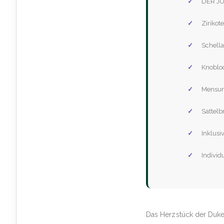
DER JU
Zirikot
Schell
Knobloc
Mensu
Sattelb
Inklusi
Individ
Das Herzstück der Duke 