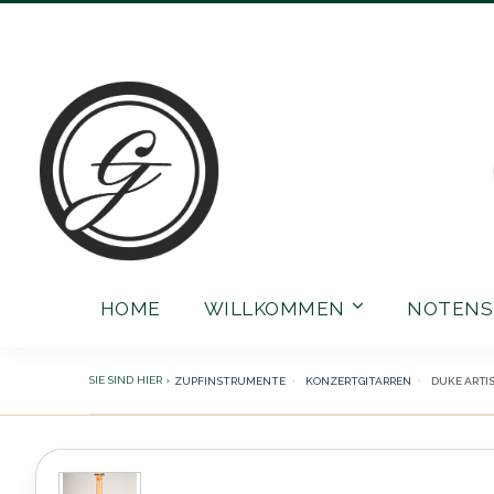
Direkt
zum
Inhalt
HOME
WILLKOMMEN
NOTENS
ZUPFINSTRUMENTE
KONZERTGITARREN
DUKE ARTI
Zum