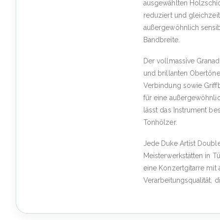
ausgewählten Holzschic
reduziert und gleichzeit
außergewöhnlich sensib
Bandbreite.
Der vollmassive Granadi
und brillanten Obertöne
Verbindung sowie Griff
für eine außergewöhnli
lässt das Instrument be
Tonhölzer.
Jede Duke Artist Double
Meisterwerkstätten in Tüb
eine Konzertgitarre mi
Verarbeitungsqualität, 