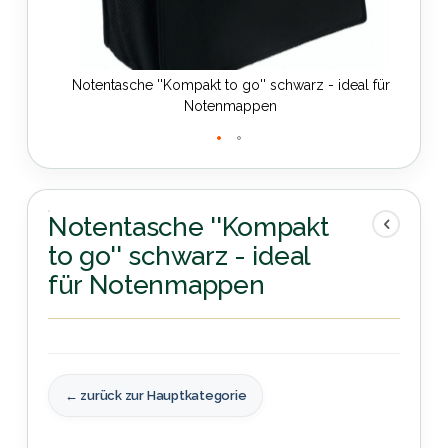
Notentasche ''Kompakt to go'' schwarz - ideal für
Notenmappen
Zum
Anfang
der
Notentasche ''Kompakt
Bildergalerie
to go'' schwarz - ideal
springen
für Notenmappen
← zurück zur Hauptkategorie