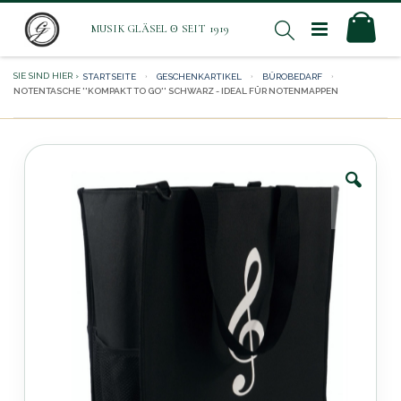
Direkt
Mei
Suche
zum
Inhalt
STARTSEITE
GESCHENKARTIKEL
BÜROBEDARF
NOTENTASCHE ''KOMPAKT TO GO'' SCHWARZ - IDEAL FÜR NOTENMAPPEN
Zum
Ende
der
Bildergalerie
springen