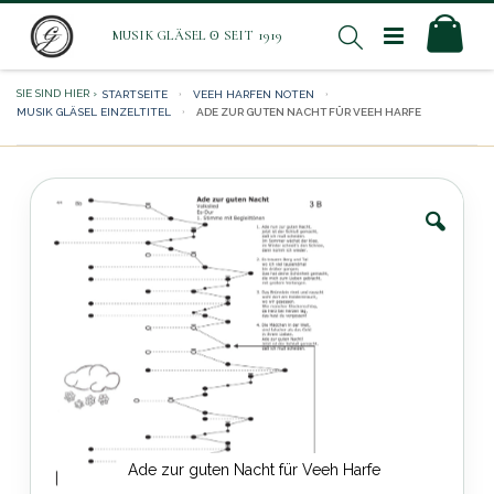
Direkt
Mei
Suche
zum
Inhalt
STARTSEITE
VEEH HARFEN NOTEN
MUSIK GLÄSEL EINZELTITEL
ADE ZUR GUTEN NACHT FÜR VEEH HARFE
Zum
Ende
der
Bildergalerie
springen
Ade zur guten Nacht für Veeh Harfe