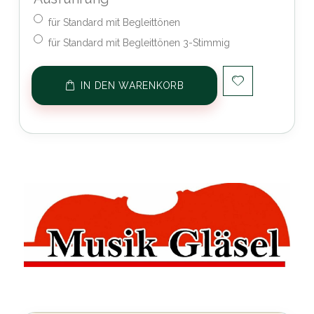
für Standard mit Begleittönen
für Standard mit Begleittönen 3-Stimmig
IN DEN WARENKORB