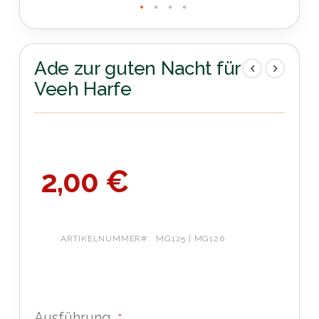
Zum
Anfang
der
Ade zur guten Nacht für
Bildergalerie
Veeh Harfe
springen
2,00 €
ARTIKELNUMMER
MG125 | MG126
Ausführung