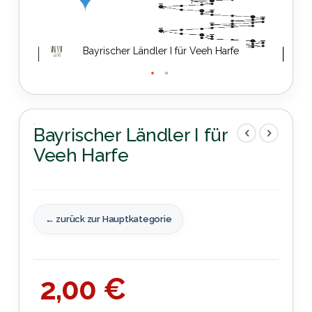
Bayrischer Ländler I für Veeh Harfe
Zum
Anfang
der
Bayrischer Ländler I für
Bildergalerie
Veeh Harfe
springen
← zurück zur Hauptkategorie
2,00 €