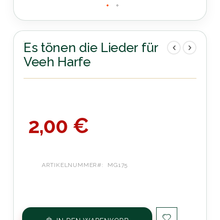
Zum
Anfang
der
Es tönen die Lieder für
Bildergalerie
Veeh Harfe
springen
2,00 €
ARTIKELNUMMER
MG175