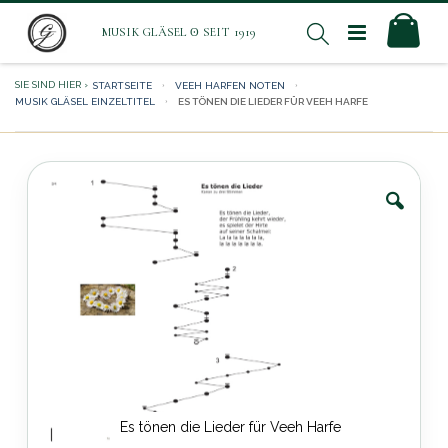
Direkt
Mei
Suche
zum
Inhalt
STARTSEITE
VEEH HARFEN NOTEN
MUSIK GLÄSEL EINZELTITEL
ES TÖNEN DIE LIEDER FÜR VEEH HARFE
Zum
Ende
der
Bildergalerie
springen
Es tönen die Lieder für Veeh Harfe